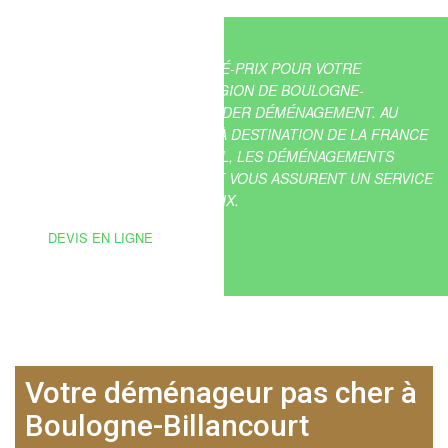
LA MEILLEURE OFFRE QUALITÉ-PRIX POUR VOTRE
DÉMÉNAGEMENT DANS LA RÉGION DE BOULOGNE-
BILLANCOURT, C’EST TRANSLIDER DÉMÉNAGEMENT. AU
CŒUR DE VOTRE COMMUNE, À DESTINATION DE LA FRANCE
OU MÊME DE L’INTERNATIONAL, LES DÉMÉNAGEMENTS
TRANSLIDER DÉMÉNAGEMENT VOUS ASSURENT UN SERVICE
PROFESSIONNEL À PETITS PRIX.
DEVIS EN LIGNE
Votre déménageur pas cher à
Boulogne-Billancourt