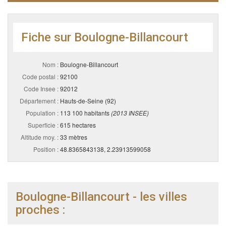
Fiche sur Boulogne-Billancourt
Nom :
Boulogne-Billancourt
Code postal :
92100
Code Insee :
92012
Département :
Hauts-de-Seine (92)
Population :
113 100 habitants
(2013 INSEE)
Superficie :
615 hectares
Altitude moy. :
33 mètres
Position :
48.8365843138, 2.23913599058
Boulogne-Billancourt - les villes
proches :